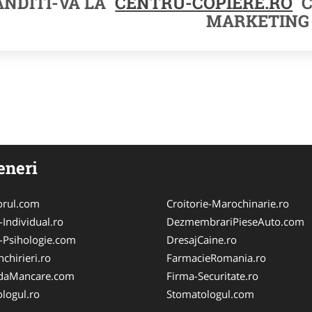
NDITI-VA LA
CENTRU-COPIERE.RO
C
MARKETING
eneri
orul.com
Croitorie-Marochinarie.ro
-Individual.ro
DezmembrariPieseAuto.com
-Psihologie.com
DresajCaine.ro
chirieri.ro
FarmacieRomania.ro
aMancare.com
Firma-Securitate.ro
logul.ro
Stomatologul.com