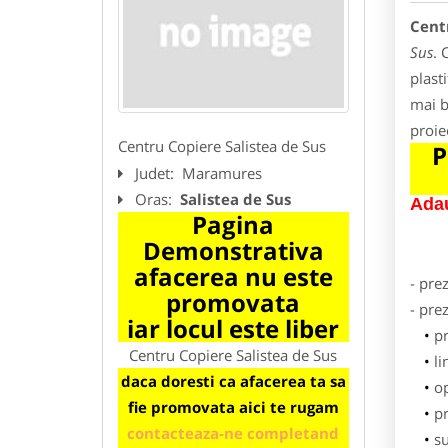
Centr
Sus
. 
plasti
mai b
proie
Centru Copiere Salistea de Sus
P
Judet:
Maramures
Oras:
Salistea de Sus
Adau
Pagina
Demonstrativa
afacerea nu este
- pre
promovata
- pre
iar locul este liber
p
Centru Copiere Salistea de Sus
li
daca doresti ca afacerea ta sa
o
fie promovata aici te rugam
pr
contacteaza-ne completand
su