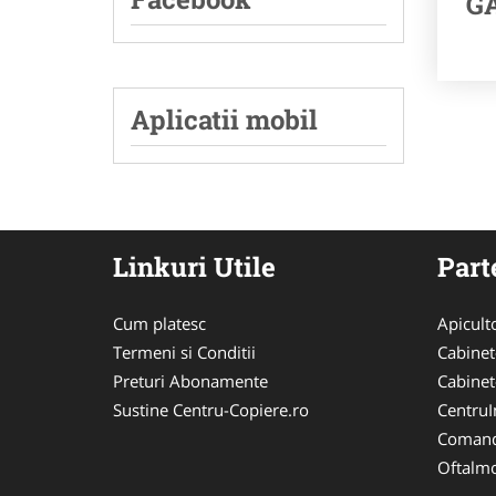
GA
Aplicatii mobil
Linkuri Utile
Part
Cum platesc
Apicult
Termeni si Conditii
Cabinet
Preturi Abonamente
Cabinet
Sustine Centru-Copiere.ro
CentruIn
Comand
Oftalmo