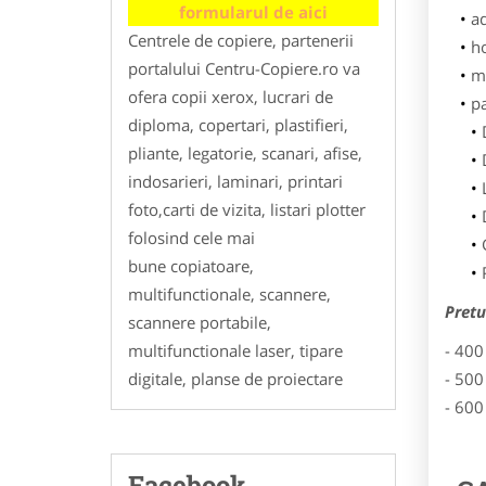
formularul de aici
ad
Centrele de copiere, partenerii
h
portalului Centru-Copiere.ro va
m
ofera copii xerox, lucrari de
p
diploma, copertari, plastifieri,
pliante, legatorie, scanari, afise,
indosarieri, laminari, printari
foto,carti de vizita, listari plotter
folosind cele mai
bune copiatoare,
multifunctionale, scannere,
Pretu
scannere portabile,
multifunctionale laser, tipare
- 400
digitale, planse de proiectare
- 500
- 600
Facebook