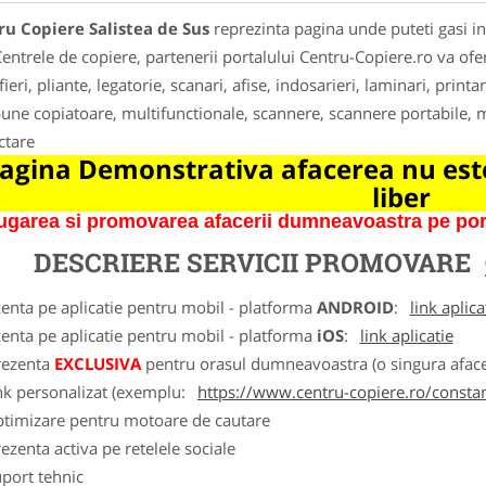
u Copiere Salistea de Sus
reprezinta pagina unde puteti gasi in
Centrele de copiere, partenerii portalului Centru-Copiere.ro va ofe
fieri, pliante, legatorie, scanari, afise, indosarieri, laminari, printar
une copiatoare, multifunctionale, scannere, scannere portabile, mul
ctare
agina Demonstrativa afacerea nu este
liber
garea si promovarea afacerii dumneavoastra pe porta
DESCRIERE SERVICII PROMOVARE
zenta pe aplicatie pentru mobil - platforma
ANDROID
:
link aplica
zenta pe aplicatie pentru mobil - platforma
iOS
:
link aplicatie
rezenta
EXCLUSIVA
pentru orasul dumneavoastra (o singura afacer
nk personalizat (exemplu:
https://www.centru-copiere.ro/consta
ptimizare pentru motoare de cautare
ezenta activa pe retelele sociale
port tehnic