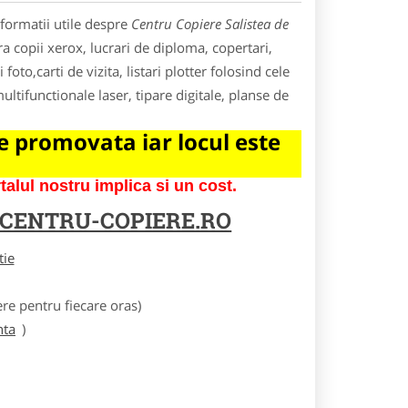
formatii utile despre
Centru Copiere Salistea de
ra copii xerox, lucrari de diploma, copertari,
i foto,carti de vizita, listari plotter folosind cele
tifunctionale laser, tipare digitale, planse de
 promovata iar locul este
lul nostru implica si un cost.
CENTRU-COPIERE.RO
tie
e pentru fiecare oras)
nta
)