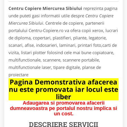
Centru Copiere Miercurea Sibiului
reprezinta pagina
unde puteti gasi informatii utile despre
Centru Copiere
Miercurea Sibiului
. Centrele de copiere, partenerii
portalului Centru-Copiere.ro va ofera copii xerox, lucrari
de diploma, copertari, plastifieri, pliante, legatorie,
scanari, afise, indosarieri, laminari, printari foto,carti de
vizita, listari plotter folosind cele mai bune copiatoare,
multifunctionale, scannere, scannere portabile,
multifunctionale laser, tipare digitale, planse de
proiectare
Pagina Demonstrativa afacerea
nu este promovata iar locul este
liber
Adaugarea si promovarea afacerii
dumneavoastra pe portalul nostru implica si
un cost.
DESCRIERE SERVICII