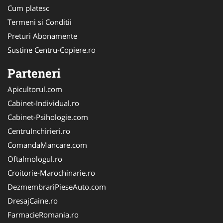
Cum platesc
Termeni si Conditii
Preturi Abonamente
Sustine Centru-Copiere.ro
Parteneri
Apicultorul.com
Cabinet-Individual.ro
Cabinet-Psihologie.com
CentruInchirieri.ro
ComandaMancare.com
Oftalmologul.ro
Croitorie-Marochinarie.ro
DezmembrariPieseAuto.com
DresajCaine.ro
FarmacieRomania.ro