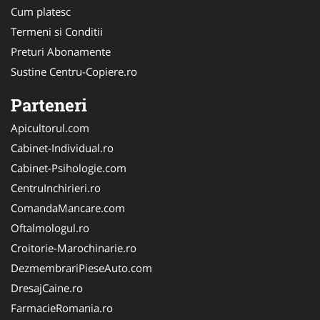
Cum platesc
Termeni si Conditii
Preturi Abonamente
Sustine Centru-Copiere.ro
Parteneri
Apicultorul.com
Cabinet-Individual.ro
Cabinet-Psihologie.com
CentruInchirieri.ro
ComandaMancare.com
Oftalmologul.ro
Croitorie-Marochinarie.ro
DezmembrariPieseAuto.com
DresajCaine.ro
FarmacieRomania.ro