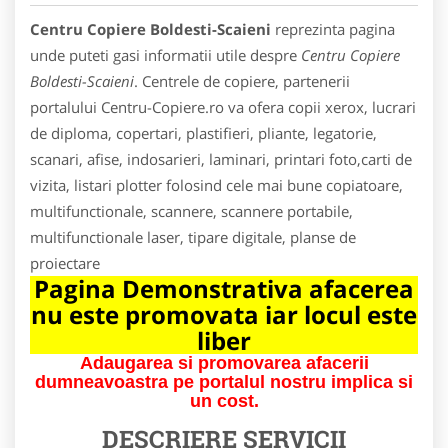
Centru Copiere Boldesti-Scaieni
reprezinta pagina
unde puteti gasi informatii utile despre
Centru Copiere
Boldesti-Scaieni
. Centrele de copiere, partenerii
portalului Centru-Copiere.ro va ofera copii xerox, lucrari
de diploma, copertari, plastifieri, pliante, legatorie,
scanari, afise, indosarieri, laminari, printari foto,carti de
vizita, listari plotter folosind cele mai bune copiatoare,
multifunctionale, scannere, scannere portabile,
multifunctionale laser, tipare digitale, planse de
proiectare
Pagina Demonstrativa afacerea
nu este promovata iar locul este
liber
Adaugarea si promovarea afacerii
dumneavoastra pe portalul nostru implica si
un cost.
DESCRIERE SERVICII