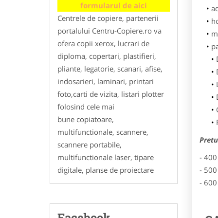
formularul de aici
ad
Centrele de copiere, partenerii
h
portalului Centru-Copiere.ro va
m
ofera copii xerox, lucrari de
p
diploma, copertari, plastifieri,
pliante, legatorie, scanari, afise,
indosarieri, laminari, printari
foto,carti de vizita, listari plotter
folosind cele mai
bune copiatoare,
multifunctionale, scannere,
Pretu
scannere portabile,
multifunctionale laser, tipare
- 400
digitale, planse de proiectare
- 500
- 600
Facebook