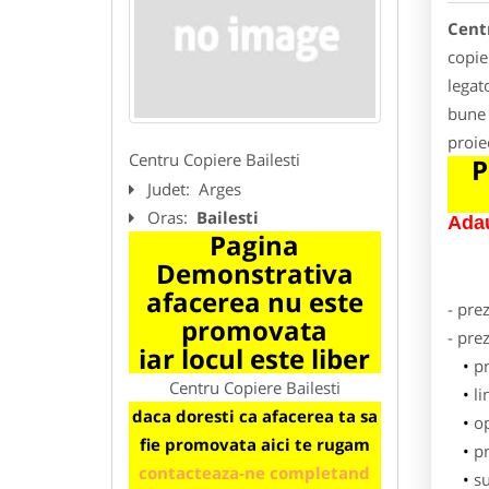
Centr
copie
legato
bune 
proie
Centru Copiere Bailesti
P
Judet:
Arges
Oras:
Bailesti
Adau
Pagina
Demonstrativa
afacerea nu este
- pre
promovata
- pre
iar locul este liber
p
Centru Copiere Bailesti
li
daca doresti ca afacerea ta sa
o
fie promovata aici te rugam
pr
contacteaza-ne completand
su