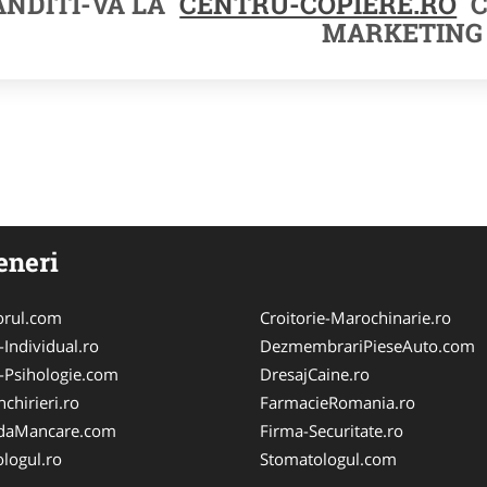
NDITI-VA LA
CENTRU-COPIERE.RO
C
MARKETING
eneri
orul.com
Croitorie-Marochinarie.ro
-Individual.ro
DezmembrariPieseAuto.com
-Psihologie.com
DresajCaine.ro
chirieri.ro
FarmacieRomania.ro
aMancare.com
Firma-Securitate.ro
logul.ro
Stomatologul.com