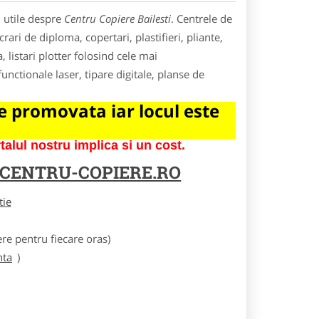
i utile despre
Centru Copiere Bailesti
. Centrele de
rari de diploma, copertari, plastifieri, pliante,
a, listari plotter folosind cele mai
nctionale laser, tipare digitale, planse de
 promovata iar locul este
lul nostru implica si un cost.
CENTRU-COPIERE.RO
tie
e pentru fiecare oras)
nta
)