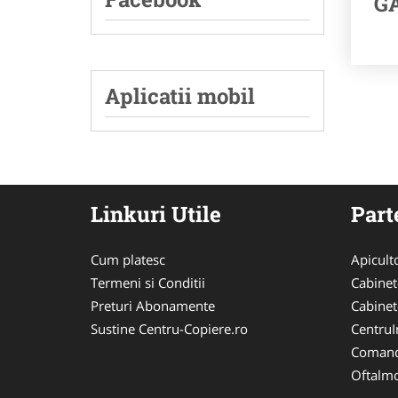
GA
Aplicatii mobil
Linkuri Utile
Part
Cum platesc
Apicult
Termeni si Conditii
Cabinet
Preturi Abonamente
Cabinet
Sustine Centru-Copiere.ro
CentruIn
Comand
Oftalmo