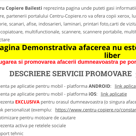
u Copiere Bailesti
reprezinta pagina unde puteti gasi informati
re, partenerii portalului Centru-Copiere.ro va ofera copii xerox, luc
rie, scanari, afise, indosarieri, laminari, printari foto,carti de vizit
copiatoare, multifunctionale, scannere, scannere portabile, multifu
ctare
agina Demonstrativa afacerea nu este
liber
garea si promovarea afacerii dumneavoastra pe porta
DESCRIERE SERVICII PROMOVARE
zenta pe aplicatie pentru mobil - platforma
ANDROID
:
link aplica
zenta pe aplicatie pentru mobil - platforma
iOS
:
link aplicatie
rezenta
EXCLUSIVA
pentru orasul dumneavoastra (o singura afacer
nk personalizat (exemplu:
https://www.centru-copiere.ro/consta
ptimizare pentru motoare de cautare
ezenta activa pe retelele sociale
port tehnic