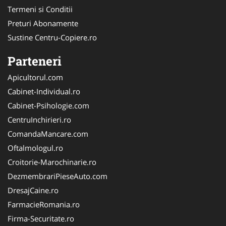
Termeni si Conditii
Preturi Abonamente
Sustine Centru-Copiere.ro
Parteneri
Apicultorul.com
Cabinet-Individual.ro
Cabinet-Psihologie.com
CentruInchirieri.ro
ComandaMancare.com
Oftalmologul.ro
Croitorie-Marochinarie.ro
DezmembrariPieseAuto.com
DresajCaine.ro
FarmacieRomania.ro
Firma-Securitate.ro