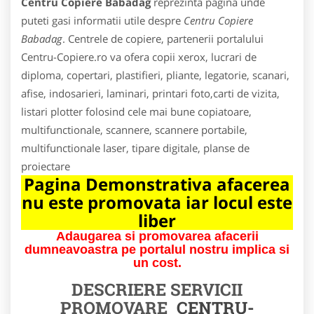
Centru Copiere Babadag
reprezinta pagina unde
puteti gasi informatii utile despre
Centru Copiere
Babadag
. Centrele de copiere, partenerii portalului
Centru-Copiere.ro va ofera copii xerox, lucrari de
diploma, copertari, plastifieri, pliante, legatorie, scanari,
afise, indosarieri, laminari, printari foto,carti de vizita,
listari plotter folosind cele mai bune copiatoare,
multifunctionale, scannere, scannere portabile,
multifunctionale laser, tipare digitale, planse de
proiectare
Pagina Demonstrativa afacerea
nu este promovata iar locul este
liber
Adaugarea si promovarea afacerii
dumneavoastra pe portalul nostru implica si
un cost.
DESCRIERE SERVICII
PROMOVARE
CENTRU-