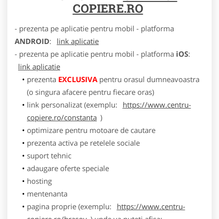
COPIERE.RO
- prezenta pe aplicatie pentru mobil - platforma
ANDROID
:
link aplicatie
- prezenta pe aplicatie pentru mobil - platforma
iOS
:
link aplicatie
prezenta
EXCLUSIVA
pentru orasul dumneavoastra
(o singura afacere pentru fiecare oras)
link personalizat (exemplu:
https://www.centru-
copiere.ro/constanta
)
optimizare pentru motoare de cautare
prezenta activa pe retelele sociale
suport tehnic
adaugare oferte speciale
hosting
mentenanta
pagina proprie (exemplu:
https://www.centru-
copiere.ro/brasov
) unde va puteti afisa: