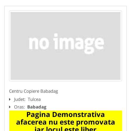
Centru Copiere Babadag
Judet:
Tulcea
Oras:
Babadag
Pagina Demonstrativa
afacerea nu este promovata
iar locul este liber