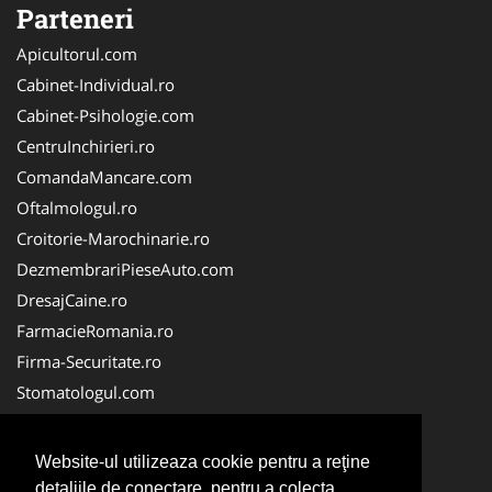
Parteneri
Apicultorul.com
Cabinet-Individual.ro
Cabinet-Psihologie.com
CentruInchirieri.ro
ComandaMancare.com
Oftalmologul.ro
Croitorie-Marochinarie.ro
DezmembrariPieseAuto.com
DresajCaine.ro
FarmacieRomania.ro
Firma-Securitate.ro
Stomatologul.com
Alpinist-Utilitar.com
Birouri-Cadastru. Ro
Website-ul utilizeaza cookie pentru a reţine
Cardiologul.ro
detaliile de conectare, pentru a colecta