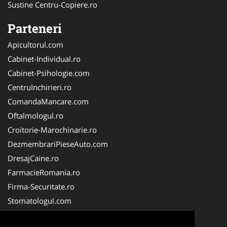
Sustine Centru-Copiere.ro
Parteneri
Apicultorul.com
Cabinet-Individual.ro
Cabinet-Psihologie.com
CentruInchirieri.ro
ComandaMancare.com
Oftalmologul.ro
Croitorie-Marochinarie.ro
DezmembrariPieseAuto.com
DresajCaine.ro
FarmacieRomania.ro
Firma-Securitate.ro
Stomatologul.com
Alpinist-Utilitar.com