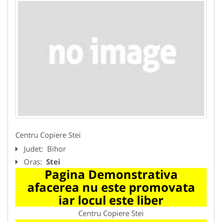
Centru Copiere Stei
Judet:
Bihor
Oras:
Stei
Pagina Demonstrativa
afacerea nu este promovata
iar locul este liber
Centru Copiere Stei