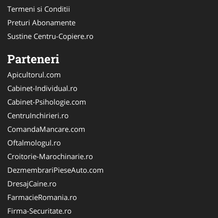
Termeni si Conditii
Preturi Abonamente
Sustine Centru-Copiere.ro
Parteneri
Apicultorul.com
Cabinet-Individual.ro
Cabinet-Psihologie.com
CentruInchirieri.ro
ComandaMancare.com
Oftalmologul.ro
Croitorie-Marochinarie.ro
DezmembrariPieseAuto.com
DresajCaine.ro
FarmacieRomania.ro
Firma-Securitate.ro