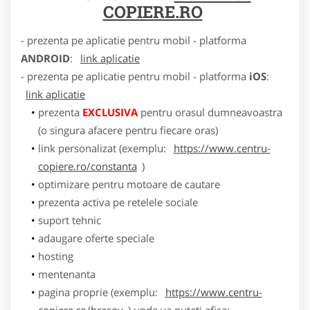
COPIERE.RO
- prezenta pe aplicatie pentru mobil - platforma
ANDROID
:
link aplicatie
- prezenta pe aplicatie pentru mobil - platforma
iOS
:
link aplicatie
prezenta
EXCLUSIVA
pentru orasul dumneavoastra
(o singura afacere pentru fiecare oras)
link personalizat (exemplu:
https://www.centru-
copiere.ro/constanta
)
optimizare pentru motoare de cautare
prezenta activa pe retelele sociale
suport tehnic
adaugare oferte speciale
hosting
mentenanta
pagina proprie (exemplu:
https://www.centru-
copiere.ro/brasov
) unde va puteti afisa: