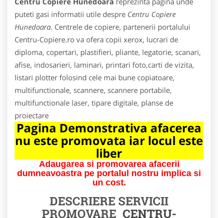
Centru Copiere Hunedoara
reprezinta pagina unde
puteti gasi informatii utile despre
Centru Copiere
Hunedoara
. Centrele de copiere, partenerii portalului
Centru-Copiere.ro va ofera copii xerox, lucrari de
diploma, copertari, plastifieri, pliante, legatorie, scanari,
afise, indosarieri, laminari, printari foto,carti de vizita,
listari plotter folosind cele mai bune copiatoare,
multifunctionale, scannere, scannere portabile,
multifunctionale laser, tipare digitale, planse de
proiectare
Pagina Demonstrativa afacerea
nu este promovata iar locul este
liber
Adaugarea si promovarea afacerii
dumneavoastra pe portalul nostru implica si
un cost.
DESCRIERE SERVICII
PROMOVARE
CENTRU-