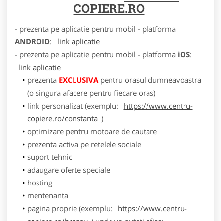
COPIERE.RO
- prezenta pe aplicatie pentru mobil - platforma
ANDROID
:
link aplicatie
- prezenta pe aplicatie pentru mobil - platforma
iOS
:
link aplicatie
prezenta
EXCLUSIVA
pentru orasul dumneavoastra
(o singura afacere pentru fiecare oras)
link personalizat (exemplu:
https://www.centru-
copiere.ro/constanta
)
optimizare pentru motoare de cautare
prezenta activa pe retelele sociale
suport tehnic
adaugare oferte speciale
hosting
mentenanta
pagina proprie (exemplu:
https://www.centru-
copiere.ro/brasov
) unde va puteti afisa: