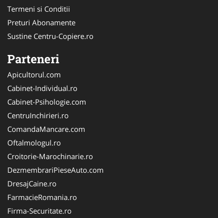
Termeni si Conditii
Preturi Abonamente
Sustine Centru-Copiere.ro
Parteneri
Apicultorul.com
Cabinet-Individual.ro
Cabinet-Psihologie.com
CentruInchirieri.ro
ComandaMancare.com
Oftalmologul.ro
Croitorie-Marochinarie.ro
DezmembrariPieseAuto.com
DresajCaine.ro
FarmacieRomania.ro
Firma-Securitate.ro