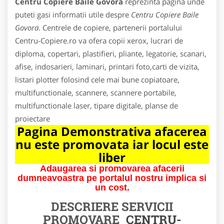
Centru Copiere Baile Govora
reprezinta pagina unde
puteti gasi informatii utile despre
Centru Copiere Baile
Govora
. Centrele de copiere, partenerii portalului
Centru-Copiere.ro va ofera copii xerox, lucrari de
diploma, copertari, plastifieri, pliante, legatorie, scanari,
afise, indosarieri, laminari, printari foto,carti de vizita,
listari plotter folosind cele mai bune copiatoare,
multifunctionale, scannere, scannere portabile,
multifunctionale laser, tipare digitale, planse de
proiectare
Pagina Demonstrativa afacerea
nu este promovata iar locul este
liber
Adaugarea si promovarea afacerii
dumneavoastra pe portalul nostru implica si
un cost.
DESCRIERE SERVICII
PROMOVARE
CENTRU-