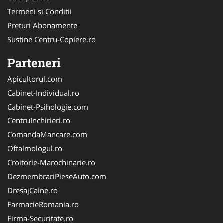
Termeni si Conditii
Preturi Abonamente
Sustine Centru-Copiere.ro
Parteneri
Apicultorul.com
Cabinet-Individual.ro
Cabinet-Psihologie.com
CentruInchirieri.ro
ComandaMancare.com
Oftalmologul.ro
Croitorie-Marochinarie.ro
DezmembrariPieseAuto.com
DresajCaine.ro
FarmacieRomania.ro
Firma-Securitate.ro