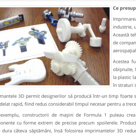
Ce presu
Imprimarea
industrie,
Această teh
de compani
aerospaţial
Acestea fu
obişnuite, 
la plastic 
în straturi
mantele 3D permit designerilor să producă într-un timp foarte scu
delat
rapid
, fiind redus considerabil timpul necesar pentru a trece
exemplu, constructorii de maşini de Formula 1 puteau crea 
nente cu forme extrem de precise precum spoilerele. Producţ
 dura câteva săptămâni, însă folosirea imprimantelor 3D reduc