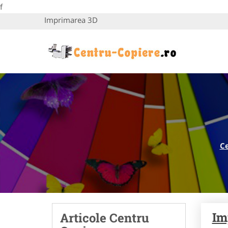
f
Imprimarea 3D
C
Im
Articole Centru