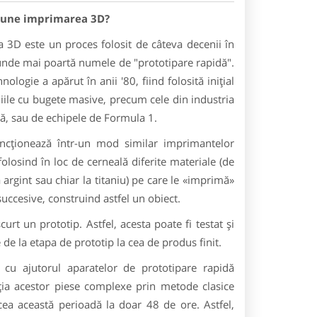
pune imprimarea 3D?
 3D este un proces folosit de câteva decenii în
 unde mai poartă numele de "prototipare rapidă".
nologie a apărut în anii '80, fiind folosită iniţial
ile cu bugete masive, precum cele din industria
ă, sau de echipele de Formula 1.
ncţionează într-un mod similar imprimantelor
folosind în loc de cerneală diferite materiale (de
la argint sau chiar la titaniu) pe care le «imprimă»
 succesive, construind astfel un obiect.
rt un prototip. Astfel, acesta poate fi testat şi
 de la etapa de prototip la cea de produs finit.
cu ajutorul aparatelor de prototipare rapidă
ia acestor piese complexe prin metode clasice
ea această perioadă la doar 48 de ore. Astfel,