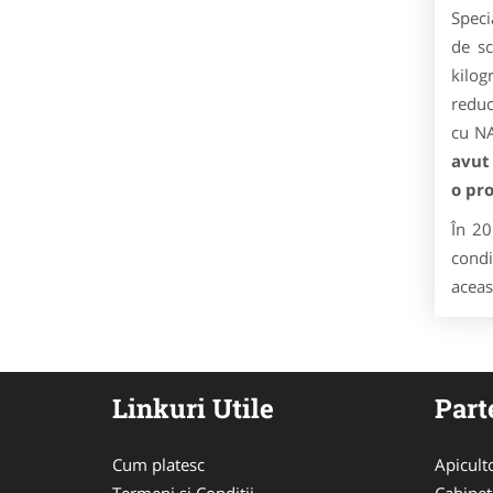
Speci
de sc
kilog
reduc
cu NA
avut
o pr
În 20
condi
aceas
Linkuri Utile
Part
Cum platesc
Apicult