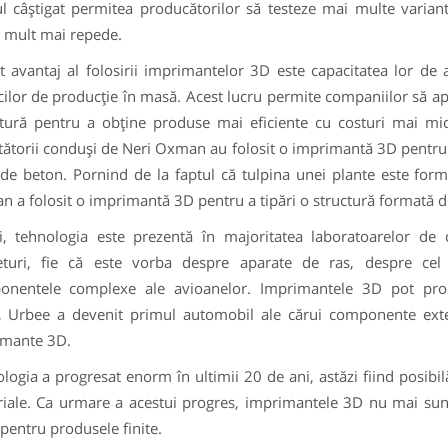
l câştigat permitea producătorilor să testeze mai multe varian
ă mult mai repede.
t avantaj al folosirii imprimantelor 3D este capacitatea lor de
cilor de producţie în masă. Acest lucru permite companiilor să a
tură pentru a obţine produse mai eficiente cu costuri mai mi
tătorii conduşi de Neri Oxman au folosit o imprimantă 3D pentru r
 de beton. Pornind de la faptul că tulpina unei plante este forma
 a folosit o imprimantă 3D pentru a tipări o structură formată din
i, tehnologia este prezentă în majoritatea laboratoarelor de
eturi, fie că este vorba despre aparate de ras, despre cel
onentele complexe ale avioanelor. Imprimantele 3D pot prod
 Urbee a devenit primul automobil ale cărui componente exteri
imante 3D.
logia a progresat enorm în ultimii 20 de ani, astăzi fiind posib
iale. Ca urmare a acestui progres, imprimantele 3D nu mai sunt 
 pentru produsele finite.