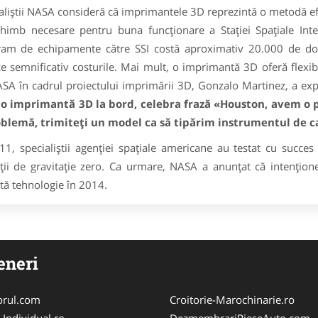
aliştii NASA consideră că imprimantele 3D reprezintă o metodă efi
himb necesare pentru buna funcţionare a Staţiei Spaţiale Inte
ram de echipamente către SSI costă aproximativ 20.000 de dola
e semnificativ costurile. Mai mult, o imprimantă 3D oferă flexibi
SA în cadrul proiectului imprimării 3D, Gonzalo Martinez, a expl
 o imprimantă 3D la bord, celebra frază «Houston, avem o 
oblemă, trimiteţi un model ca să tipărim instrumentul de c
11, specialiştii agenţiei spaţiale americane au testat cu succes
ţii de gravitaţie zero. Ca urmare, NASA a anunţat că intenţione
tă tehnologie în
2014
.
eneri
orul.com
Croitorie-Marochinarie.ro