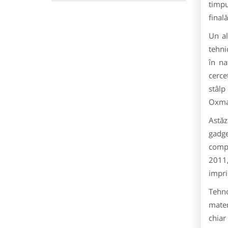
timpu
final
Un al
tehni
în na
cerce
stâlp
Oxman
Astăz
gadg
comp
2011,
impr
Tehno
mater
chiar