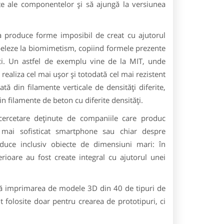
te ale componentelor şi să ajungă la versiunea
 a produce forme imposibil de creat cu ajutorul
peleze la biomimetism, copiind formele prezente
ci. Un astfel de exemplu vine de la MIT, unde
ealiza cel mai uşor şi totodată cel mai rezistent
tă din filamente verticale de densităţi diferite,
 filamente de beton cu diferite densităţi.
 cercetare deţinute de companiile care produc
 mai sofisticat smartphone sau chiar despre
uce inclusiv obiecte de dimensiuni mari: în
oare au fost create integral cu ajutorul unei
ilă imprimarea de modele 3D din 40 de tipuri de
folosite doar pentru crearea de prototipuri, ci