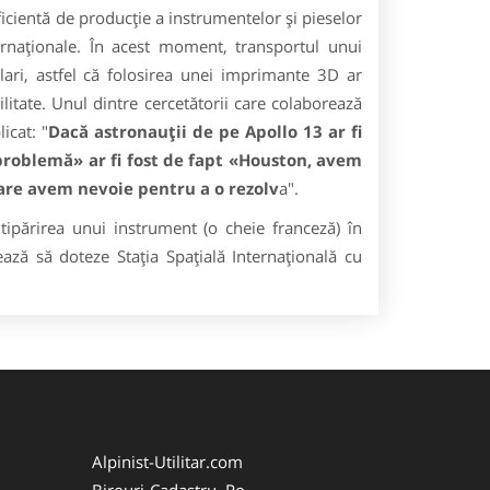
cientă de producţie a instrumentelor şi pieselor
rnaţionale. În acest moment, transportul unui
ri, astfel că folosirea unei imprimante 3D ar
litate. Unul dintre cercetătorii care colaborează
icat: "
Dacă astronauţii de pe Apollo 13 ar fi
problemă» ar fi fost de fapt «Houston, avem
are avem nevoie pentru a o rezolv
a".
 tipărirea unui instrument (o cheie franceză) în
ază să doteze Staţia Spaţială Internaţională cu
Alpinist-Utilitar.com