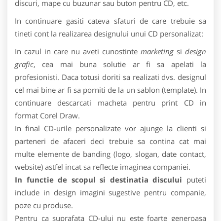
discuri, mape cu buzunar sau buton pentru CD, etc.
In continuare gasiti cateva sfaturi de care trebuie sa
tineti cont la realizarea designului unui CD personalizat:
In cazul in care nu aveti cunostinte
marketing
si
design
grafic
, cea mai buna solutie ar fi sa apelati la
profesionisti. Daca totusi doriti sa realizati dvs. designul
cel mai bine ar fi sa porniti de la un sablon (template). In
continuare descarcati macheta pentru print CD in
format Corel Draw.
In final CD-urile personalizate vor ajunge la clienti si
parteneri de afaceri deci trebuie sa contina cat mai
multe elemente de banding (logo, slogan, date contact,
website) astfel incat sa reflecte imaginea companiei.
In functie de scopul si destinatia discului
puteti
include in design imagini sugestive pentru companie,
poze cu produse.
Pentru ca suprafata CD-ului nu este foarte generoasa