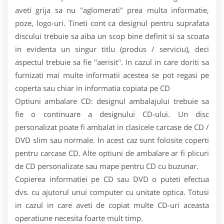
aveti grija sa nu "aglomerati" prea multa informatie,
poze, logo-uri. Tineti cont ca designul pentru suprafata
discului trebuie sa aiba un scop bine definit si sa scoata
in evidenta un singur titlu (produs / serviciu), deci
aspectul trebuie sa fie "aerisit". In cazul in care doriti sa
furnizati mai multe informatii acestea se pot regasi pe
coperta sau chiar in informatia copiata pe CD
Optiuni ambalare CD: designul ambalajului trebuie sa
fie o continuare a designului CD-ului. Un disc
personalizat poate fi ambalat in clasicele carcase de CD /
DVD slim sau normale. In acest caz sunt folosite coperti
pentru carcase CD. Alte optiuni de ambalare ar fi plicuri
de CD personalizate sau mape pentru CD cu buzunar.
Copierea informatiei pe CD sau DVD o puteti efectua
dvs. cu ajutorul unui computer cu unitate optica. Totusi
in cazul in care aveti de copiat multe CD-uri aceasta
operatiune necesita foarte mult timp.