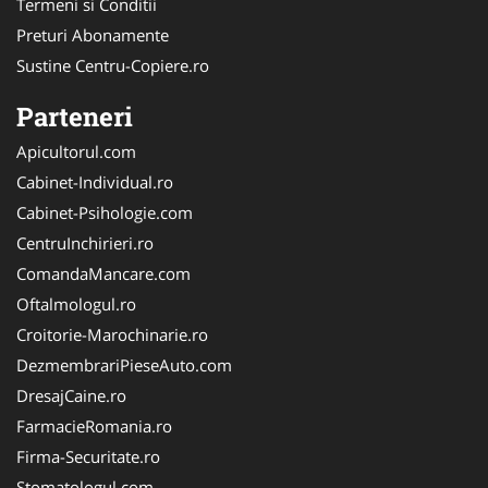
Termeni si Conditii
Preturi Abonamente
Sustine Centru-Copiere.ro
Parteneri
Apicultorul.com
Cabinet-Individual.ro
Cabinet-Psihologie.com
CentruInchirieri.ro
ComandaMancare.com
Oftalmologul.ro
Croitorie-Marochinarie.ro
DezmembrariPieseAuto.com
DresajCaine.ro
FarmacieRomania.ro
Firma-Securitate.ro
Stomatologul.com