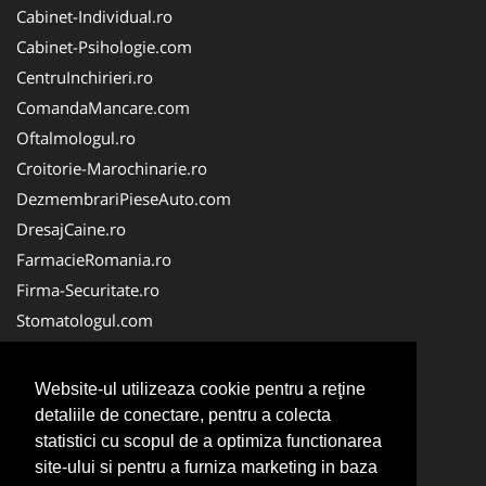
Cabinet-Individual.ro
Cabinet-Psihologie.com
CentruInchirieri.ro
ComandaMancare.com
Oftalmologul.ro
Croitorie-Marochinarie.ro
DezmembrariPieseAuto.com
DresajCaine.ro
FarmacieRomania.ro
Firma-Securitate.ro
Stomatologul.com
Alpinist-Utilitar.com
Birouri-Cadastru. Ro
Website-ul utilizeaza cookie pentru a reţine
Cardiologul.ro
detaliile de conectare, pentru a colecta
FirmaTractariAuto.ro
statistici cu scopul de a optimiza functionarea
site-ului si pentru a furniza marketing in baza
Medic-Bun.com