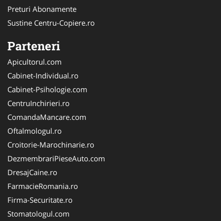
Preturi Abonamente
Sustine Centru-Copiere.ro
Parteneri
Apicultorul.com
Cabinet-Individual.ro
Cabinet-Psihologie.com
CentruInchirieri.ro
ComandaMancare.com
Oftalmologul.ro
Croitorie-Marochinarie.ro
DezmembrariPieseAuto.com
DresajCaine.ro
FarmacieRomania.ro
Firma-Securitate.ro
Stomatologul.com