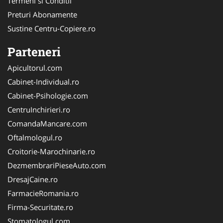
Termeni si Conditii
Preturi Abonamente
Sustine Centru-Copiere.ro
Parteneri
Apicultorul.com
Cabinet-Individual.ro
Cabinet-Psihologie.com
CentruInchirieri.ro
ComandaMancare.com
Oftalmologul.ro
Croitorie-Marochinarie.ro
DezmembrariPieseAuto.com
DresajCaine.ro
FarmacieRomania.ro
Firma-Securitate.ro
Stomatologul.com